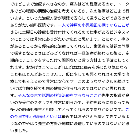
ではどこまで治療すべきなのか、痛みはどの程度あるのか、トータ
ルでどの程度の期間の治療を考えているか、次の治療はどこまで行
います。といった治療方針が明確で安心して通うことができるのが
ありがたい歯科医院です。
一人で神戸の小児矯正を探すならここが
さらに土曜日の診療も受け付けてくれるので仕事があるビジネスマ
ンにとっては非常にありがたい対応だと思います。とにかく、痛み
があるところから優先的に治療してくれるし、歯医者を話題の芦屋
で探すとなるとさほどひどくなければ一旦治療が終わった後に、定
期的にチェックをするだけで問題ないと言う方針まで明確にしてく
れます。おかげさまでここ3年ほどははに痛みを感じたり気になる
こともほとんどありませんし、仮に少しでも悪くなればその場で治
療してもらえるので非常に安心です。このようなサイクルを続けて
いけば年齢を経ても歯の健康が守られるのではないかと思われま
す。
そんな東京で話題の根管治療をするならここが
先生の指導が良
いのか受付のスタッフも非常に朗らかで、予約を取るにあたっても
多少の融通も先生と相談してとってくれるのでありがたいです。
こ
の今里でも小児歯科といえば
最近ではお子さんも増えてきているよ
うなのでやはり先生の方針が地域に浸透しているのではないかと思
いました。