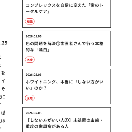
続
コンプレックスを自信に変えた「歯のト
ータルケア」
知識
2026.05.06
.29
色の問題を解決①歯医者さんで行う本格
的な「漂白」
法
医療
上
クを
2026.05.05
メイ
ホワイトニング、本当に「しない方がい
い」のか？
、そ
法に
医療
す
、穏
2026.05.03
【しない方がいい人①】未処置の虫歯・
大ほ
重度の歯周病がある人
で