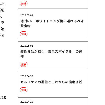
ムホ
知識
薬剤
2026.05.01
が、
絶対NG！ホワイトニング後に避けるべき
リラ
飲食物
に始
知識
が必
2026.05.01
酸性食品が招く「着色スパイラル」の恐
怖
医療
年
2026.04.30
セルフケアの進化とこれからの歯磨き粉
知識
.28
2026.04.29