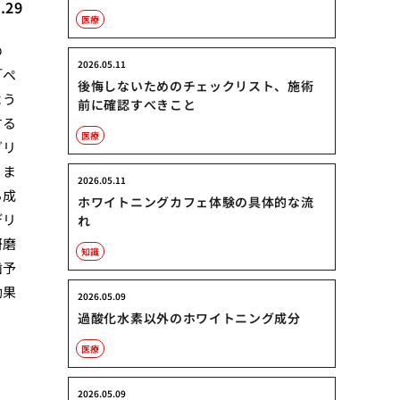
.29
医療
の
2026.05.11
「ペ
後悔しないためのチェックリスト、施術
よう
前に確認すべきこと
する
医療
グリ
りま
2026.05.11
る成
ホワイトニングカフェ体験の具体的な流
デリ
れ
研磨
知識
歯予
効果
2026.05.09
過酸化水素以外のホワイトニング成分
医療
2026.05.09