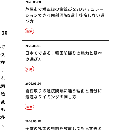
2026.06.08
芦屋市で矯正後の歯並びを3Dシミュレー
ションできる歯科医院5選｜後悔しない選
び方
.30
医療
いで
2026.06.01
日本でできる！韓国前撮りの魅力と基本
ース
の選び方
存在
知識
ステ
それ
2026.05.24
色素
歯石取りの通院間隔に迷う理由と自分に
、透
最適なタイミングの探し方
な変
医療
をも
は多
2026.05.18
して
子供の乳歯の虫歯を放置しても大丈夫と