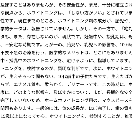
、及ぼすことはありませんが、その安全性が、まだ、十分に確立さ
的な観点から、ホワイトニングは、「しない方がいい」とされてい
女性です。現在までのところ、ホワイトニング剤の成分が、胎児や
科学的データは、報告されていません。しかし、その一方で、「絶
ータも、また、存在しないのが、現状です。妊娠中や、授乳期は、
、不安定な時期です。万が一の、胎児や、乳児への影響を、100%
、不要不急の治療を行う、医学的なメリットは、どこにもありませ
娠中・授乳中のホワイトニングを、避けるように、指導しています
イトニングを、検討するのが、賢明な判断です。次に、ホワイトニ
が、生えそろって間もない、10代前半の子供たちです。生えたば
おらず、エナメル質も、柔らかく、デリケートです。この時期に、
健康に、どのような影響を、及ぼすかについて、まだ、長期的な安
だ完了していないため、ホームホワイトニング用の、マウスピース
う問題もあります。一般的には、体の成長が、ほぼ完了し、歯の質
、15歳以上になってから、ホワイトニングを、検討することが、推