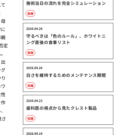
施術当日の流れを完全シミュレーション
れて
ま
医療
、母
対に
2026.04.28
守るべきは「色のルール」、ホワイトニ
母親
ング直後の食事リスト
否定
ん。
医療
。出
2026.04.26
ング
白さを維持するためのメンテナンス期間
かり
ホワ
知識
全性
2026.04.22
を作
歯科医の視点から見たクレスト製品
も、
奨さ
知識
2026.04.19