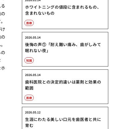
れる
ホワイトニングの値段に含まれるもの、
含まれないもの
歯の
す。
医療
づけ
歯の
2026.05.14
ん。
後悔の声①「耐え難い痛み、歯がしみて
眠れない夜」
もの
な
知識
なホ
2026.05.14
歯科医院との決定的違いは薬剤と効果の
範囲
医療
2026.05.12
生涯にわたる美しい口元を歯医者と共に
育む