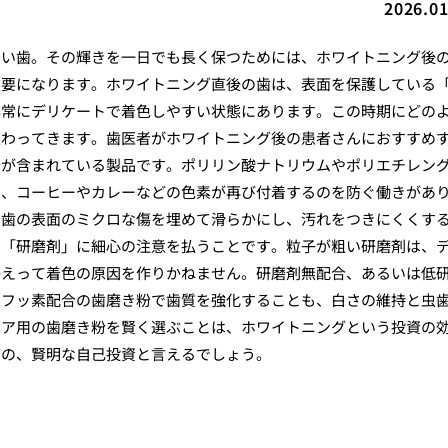
2026.01
白い歯。その輝きを一日でも長く保つためには、ホワイトニング後
重要になります。ホワイトニング直後の歯は、表面を保護している
非常にデリケートで着色しやすい状態にあります。この時期にどの
変わってきます。歯医者がホワイトニング後の患者さんにおすすめ
分が含まれている製品です。ポリリン酸ナトリウムやポリエチレン
し、コーヒーやカレーなどの色素が再び付着するのを防ぐ働きがあ
、歯の表面のミクロな傷を埋めて滑らかにし、汚れをつきにくくす
、「研磨剤」に細心の注意を払うことです。粒子が粗い研磨剤は、
かえって着色の原因を作りかねません。研磨剤無配合、あるいは低
、フッ素配合の歯磨き粉で歯質を強化することも、白さの維持と虫
ケア用の歯磨き粉を賢く選ぶことは、ホワイトニングという投資の
めの、賢明な自己投資と言えるでしょう。