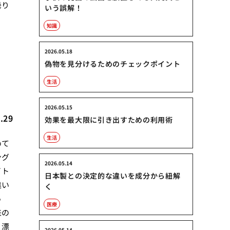
曇り
いう誤解！
知識
2026.05.18
偽物を見分けるためのチェックポイント
ク
生活
2026.05.15
.29
効果を最大限に引き出すための利用術
生活
めて
ング
2026.05.14
イト
日本製との決定的な違いを成分から紐解
違い
く
っ
医療
来の
、漂
2026.05.14