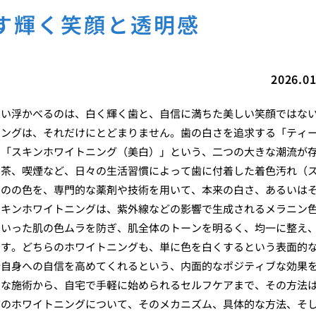
す輝く笑顔と透明感
2026.01
思い浮かべるのは、白く輝く歯と、自信に満ちた美しい笑顔ではな
ニングは、それだけにとどまりません。歯の白さを追求する「ティ
す「スキンホワイトニング（美白）」という、二つの大きな潮流が
お茶、喫煙など、日々の生活習慣によって歯に付着した着色汚れ（
ものの色を、専門的な薬剤や技術を用いて、本来の白さ、あるいは
スキンホワイトニングは、紫外線などの影響で生成されるメラニン
といった肌の色ムラを防ぎ、肌全体のトーンを明るく、均一に整え
です。どちらのホワイトニングも、単に色を白くするという表面的
分自身への自信を高めてくれるという、内面的なポジティブな効果
的な施術から、自宅で手軽に始められるセルフケアまで、その方法
方のホワイトニングについて、そのメカニズム、具体的な方法、そ