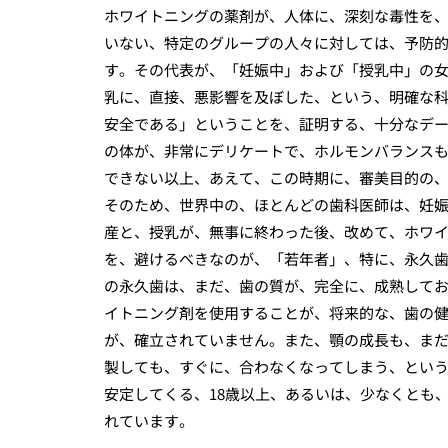
ホワイトニングの薬剤が、人体に、深刻な毒性を
いない、特定のグループの人々に対しては、予防
す。その代表が、「妊娠中」および「授乳中」の
乳に、直接、悪影響を及ぼした、という、明確な
安全である」ということを、証明する、十分なデ
の体が、非常にデリケートで、ホルモンバランスも
できない以上、あえて、この時期に、審美目的の
そのため、世界中の、ほとんどの歯科医師は、妊
産と、授乳が、無事に終わった後、改めて、ホワ
を、避けるべきなのが、「若年者」、特に、永久歯
の永久歯は、まだ、歯の質が、完全に、成熟して
イトニング剤を使用することが、将来的な、歯の
が、確立されていません。また、顎の成長も、ま
製しても、すぐに、合わなくなってしまう、とい
安定してくる、18歳以上、あるいは、少なくとも
れています。