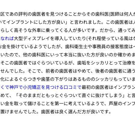
区であの評判の歯医者を見つけることからその歯科医(医師は何人
いてインプラントにした方が良い」と言われました。この歯医者は
層らしく高そうな外車に乗ってくる人が多いです。だから、通って
となれば
大型ディスプレイを導入していたり(それ程使っている風は
お金を掛けているようでしたが、歯科衛生士や事務員の接客態度は
ていたので、他の歯科医にいって本当に抜いた方が良いのか確かめ
、そこの歯医者ではぐらついているが、歯垢をシッカリとって治療
ませんでした。そこで、前者の歯医者はやめて、後者の歯医者に通
老化によるぐらつきや歯茎の下がりはあるもののシッカリもってい
近くで神戸で小児矯正を見つける口コミで
最初の歯医者はインプラ
薦めて、「そのままだともっとぐらついて直ぐに抜けてしまう」と
高い金を取って儲けることを第一に考えているようで、芦屋のイン
を置けませんでした。歯医者は良く選んだ方が良いです。