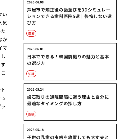
2026.06.08
芦屋市で矯正後の歯並びを3Dシミュレー
かい
ションできる歯科医院5選｜後悔しない選
人気
び方
みた
医療
なか
イマ
2026.06.01
まし
日本でできる！韓国前撮りの魅力と基本
の選び方
をす
うこ
知識
ま
ント
2026.05.24
歯石取りの通院間隔に迷う理由と自分に
言っ
最適なタイミングの探し方
プラ
医療
2026.05.18
子供の乳歯の虫歯を放置しても大丈夫と