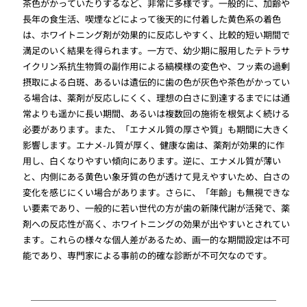
茶色がかっていたりするなど、非常に多様です。一般的に、加齢や
長年の食生活、喫煙などによって後天的に付着した黄色系の着色
は、ホワイトニング剤が効果的に反応しやすく、比較的短い期間で
満足のいく結果を得られます。一方で、幼少期に服用したテトラサ
イクリン系抗生物質の副作用による縞模様の変色や、フッ素の過剰
摂取による白斑、あるいは遺伝的に歯の色が灰色や茶色がかってい
る場合は、薬剤が反応しにくく、理想の白さに到達するまでには通
常よりも遥かに長い期間、あるいは複数回の施術を根気よく続ける
必要があります。また、「エナメル質の厚さや質」も期間に大きく
影響します。エナメ-ル質が厚く、健康な歯は、薬剤が効果的に作
用し、白くなりやすい傾向にあります。逆に、エナメル質が薄い
と、内側にある黄色い象牙質の色が透けて見えやすいため、白さの
変化を感じにくい場合があります。さらに、「年齢」も無視できな
い要素であり、一般的に若い世代の方が歯の新陳代謝が活発で、薬
剤への反応性が高く、ホワイトニングの効果が出やすいとされてい
ます。これらの様々な個人差があるため、画一的な期間設定は不可
能であり、専門家による事前の的確な診断が不可欠なのです。