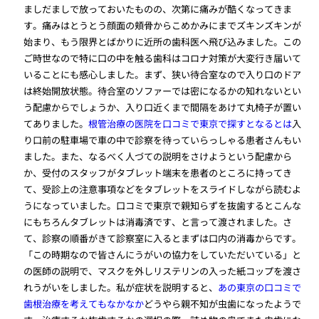
ましだましで放っておいたものの、次第に痛みが酷くなってきま
す。痛みはとうとう顔面の頬骨からこめかみにまでズキンズキンが
始まり、もう限界とばかりに近所の歯科医へ飛び込みました。この
ご時世なので特に口の中を触る歯科はコロナ対策が大変行き届いて
いることにも感心しました。まず、狭い待合室なので入り口のドア
は終始開放状態。待合室のソファーでは密になるかの知れないとい
う配慮からでしょうか、入り口近くまで間隔をあけて丸椅子が置い
てありました。
根管治療の医院を口コミで東京で探すとなるとは
入
り口前の駐車場で車の中で診察を待っていらっしゃる患者さんもい
ました。また、なるべく人づての説明をさけようという配慮から
か、受付のスタッフがタブレット端末を患者のところに持ってき
て、受診上の注意事項などをタブレットをスライドしながら読むよ
うになっていました。口コミで東京で親知らずを抜歯するとこんな
にもちろんタブレットは消毒済です、と言って渡されました。さ
て、診察の順番がきて診察室に入るとまずは口内の消毒からです。
「この時期なので皆さんにうがいの協力をしていただいている」と
の医師の説明で、マスクを外しリステリンの入った紙コップを渡さ
れうがいをしました。私が症状を説明すると、
あの東京の口コミで
歯根治療を考えてもなかなか
どうやら親不知が虫歯になったようで