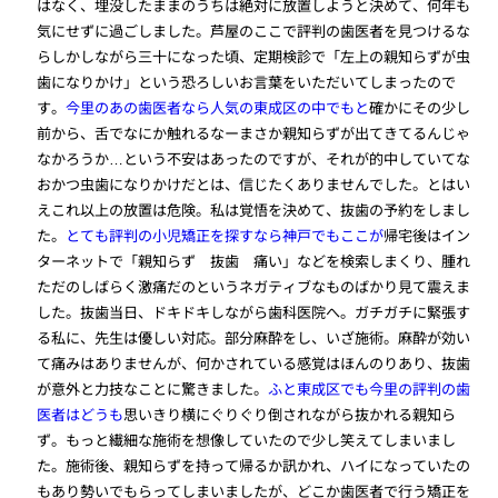
はなく、埋没したままのうちは絶対に放置しようと決めて、何年も
気にせずに過ごしました。芦屋のここで評判の歯医者を見つけるな
らしかしながら三十になった頃、定期検診で「左上の親知らずが虫
歯になりかけ」という恐ろしいお言葉をいただいてしまったので
す。
今里のあの歯医者なら人気の東成区の中でもと
確かにその少し
前から、舌でなにか触れるなーまさか親知らずが出てきてるんじゃ
なかろうか…という不安はあったのですが、それが的中していてな
おかつ虫歯になりかけだとは、信じたくありませんでした。とはい
えこれ以上の放置は危険。私は覚悟を決めて、抜歯の予約をしまし
た。
とても評判の小児矯正を探すなら神戸でもここが
帰宅後はイン
ターネットで「親知らず 抜歯 痛い」などを検索しまくり、腫れ
ただのしばらく激痛だのというネガティブなものばかり見て震えま
した。抜歯当日、ドキドキしながら歯科医院へ。ガチガチに緊張す
る私に、先生は優しい対応。部分麻酔をし、いざ施術。麻酔が効い
て痛みはありませんが、何かされている感覚はほんのりあり、抜歯
が意外と力技なことに驚きました。
ふと東成区でも今里の評判の歯
医者はどうも
思いきり横にぐりぐり倒されながら抜かれる親知ら
ず。もっと繊細な施術を想像していたので少し笑えてしまいまし
た。施術後、親知らずを持って帰るか訊かれ、ハイになっていたの
もあり勢いでもらってしまいましたが、どこか歯医者で行う矯正を