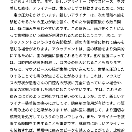
つか考えられます。まず、新しいアライナー（マウスピース）を装
着した直後。アライナーは、歯を少しずつ移動させるために、常に
一定の圧力をかけています。新しいアライナーは、次の段階へ歯を
移動させるための圧力が最も強く、そのため装着直後から数日間
は、特に痛みを感じやすいのです。この痛みは、歯が動くことによ
って歯根膜という組織が刺激されるために起こります。 次に、ア
タッチメントという小さな突起物が、頬の内側や舌に擦れて痛みを
感じる場合があります。アタッチメントは、歯の移動をより効果的
にするために、歯の表面に接着されるものです。形や位置によって
は、口腔内の粘膜を刺激し、口内炎の原因となることもあります。
さらに、マウスピースの縁が歯茎に食い込んだり、歯茎を圧迫した
りすることでも痛みが生じることがあります。これは、マウスピー
スの形状が患者さんの口腔内の形状に完全に合っていない場合や、
歯茎の状態が変化した場合に起こりやすいです。 では、これらの
痛みにはどのように対処すれば良いのでしょうか。まず、新しいア
ライナー装着後の痛みに対しては、鎮痛剤の使用が有効です。市販
の痛み止めでも効果がありますが、歯科医に相談して、より適切な
鎮痛剤を処方してもらうのも良いでしょう。また、アライナーを装
着する時間を工夫することも重要です。就寝前に新しいアライナー
を装着すれば、睡眠中に痛みのピークを越えることができ、比較的