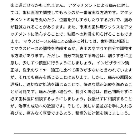
楽に過ごせるかもしれません。 アタッチメントによる痛みに対し
ては、歯科医院で調整してもらうのが一番確実な方法です。アタッ
チメントの角を丸めたり、位置を少しずらしたりするだけで、痛み
が軽減されることがあります。また、市販の歯科用ワックスをアタ
ッチメントに塗布することで、粘膜への刺激を和らげることもでき
ます。 マウスピースの縁による痛みに対しては、歯科医に相談し
てマウスピースの調整を依頼するか、専用のやすりで自分で調整す
る方法があります。ただし、自分で調整する場合は、削りすぎに注
意し、少しずつ慎重に行うようにしましょう。 インビザライン矯
正は、従来のワイヤー矯正に比べて痛みが少ないと言われています
が、それでも痛みを感じることはあります。しかし、痛みの原因を
理解し、適切な対処法を講じることで、快適な矯正治療を進めるこ
とが可能です。痛みが強い場合や、長引く場合は、自己判断せずに
必ず歯科医に相談するようにしましょう。我慢せずに相談すること
が、治療の成功への近道です。そして、美しい歯並びを手に入れる
喜びを、痛みなく享受できるよう、積極的に対策を講じましょう。