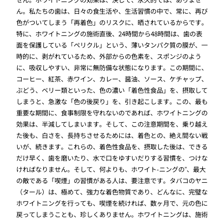
ん。私たちの歯は、日々の食生活や、生活習慣の中で、常に、再び
色がついてしまう「再着色」のリスクに、晒されているからです。
特に、ホワイトニングの施術直後、24時間から48時間は、歯の表
面を保護している「ペリクル」という、薄いタンパク質の膜が、一
時的に、剥がれているため、外部からの色素を、スポンジのよう
に、吸収しやすい、非常に無防備な状態になります。この期間に、
コーヒー、紅茶、赤ワイン、カレー、醤油、ソース、ケチャップ、
ぶどう、ベリー類といった、色の濃い「着色性食品」を、摂取して
しまうと、急激な「色の後戻り」を、引き起こします。この、最も
重要な期間に、食事制限を守れないのであれば、ホワイトニングの
効果は、半減してしまいます。そして、この注意期間を、乗り越え
た後も、白さを、長持ちさせるためには、着色との、絶え間ない戦
いが、続きます。これらの、着色性食品を、摂取した後は、できる
だけ早く、歯を磨いたり、水で口をゆすいだりする習慣を、つけな
ければなりません。そして、何よりも、ホワイト-ニングの”、最大
の敵である「喫煙」の習慣がある人は、要注意です。タバコのヤニ
（タール）は、極めて、強力な着色物質であり、どんなに、完璧な
ホワイトニングを行っても、喫煙を続ければ、数ヶ月で、元の色に
戻ってしまうことも、珍しくありません。ホワイトニングは、施術