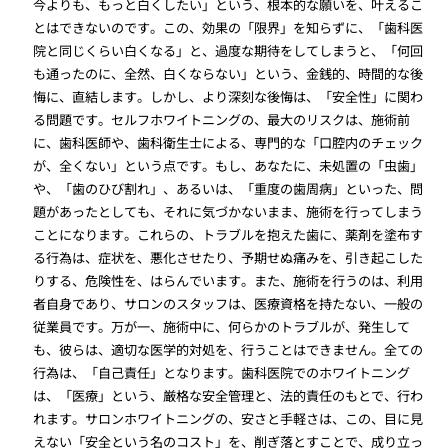
今よりも、もっと白くしたい」という、根本的な願いを、叶えるこ
とはできないのです。この、効果の「限界」を知らずに、「歯科医
院と同じくらい白くなる」と、過度な期待をしてしまうと、「何回
も通ったのに、全然、白くならない」という、金銭的、時間的な後
悔に、直結します。しかし、より深刻な後悔は、「安全性」に関わ
る問題です。セルフホワイトニングの、最大のリスクは、施術前
に、歯科医師や、歯科衛生士による、専門的な「口腔内のチェック
が、全くない」という点です。もし、あなたに、未処置の「虫歯」
や、「歯のひび割れ」、あるいは、「重度の歯周病」といった、問
題があったとしても、それに気づかないまま、施術を行ってしまう
ことになります。これらの、トラブルを抱えた歯に、薬剤を塗布す
る行為は、症状を、悪化させたり、予期せぬ痛みを、引き起こした
りする、危険性を、はらんでいます。また、施術を行うのは、利用
者自身であり、サロンのスタッフは、医療資格を持たない、一般の
従業員です。万が一、施術中に、何らかのトラブルが、発生して
も、彼らは、適切な医学的対処を、行うことはできません。全ての
行為は、「自己責任」となります。歯科医院でのホワイトニング
は、「医療」という、厳格な安全管理と、法的責任のもとで、行わ
れます。サロンホワイトニングの、安さと手軽さは、この、目に見
えない「安全という名のコスト」を、削ぎ落とすことで、成り立っ