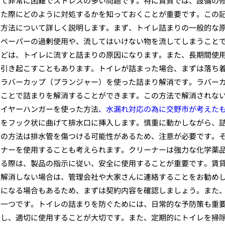
って非常に困難でストレスの多い問題です。特に賃貸では、設備の
した際にどのように対処するかを知っておくことが重要です。この
消方法について詳しく説明します。まず、トイレ詰まりの一般的な
トペーパーの過剰使用や、流してはいけない物を流してしまうこと
などは、トイレに流すと詰まりの原因になります。また、長期間使
を引き起こすこともあります。トイレが詰まった場合、まずは落ち
はラバーカップ（プランジャー）を使った詰まり解消です。ラバー
ることで詰まりを解消することができます。この方法で解消されな
ワイヤーハンガーを使った方法
、水漏れ対応の為に交野市が考えた
端をフック状に曲げて排水口に挿入します。慎重に動かしながら、
この方法は排水管を傷つける可能性があるため、注意が必要です。
ーナーを使用することも考えられます。クリーナーは強力な化学薬
する際は、製品の指示に従い、安全に使用することが重要です。賃
が解消しない場合は、管理会社や大家さんに連絡することをお勧め
担になる場合もあるため、まずは契約内容を確認しましょう。また
の一つです。トイレの詰まりを防ぐためには、日常的な予防策も重
にし、適切に使用することが大切です。また、定期的にトイレを掃