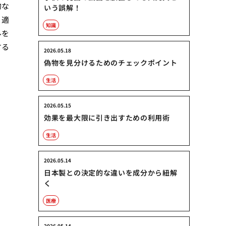
的な
いう誤解！
、適
知識
ルを
する
2026.05.18
偽物を見分けるためのチェックポイント
生活
2026.05.15
効果を最大限に引き出すための利用術
生活
2026.05.14
日本製との決定的な違いを成分から紐解
く
医療
2026.05.14