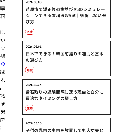
修理
2026.06.08
記事
芦屋市で矯正後の歯並びを3Dシミュレー
ションできる歯科医院5選｜後悔しない選
原因
び方
で
用し
医療
着い
2026.06.01
カッ
日本でできる！韓国前撮りの魅力と基本
い場
の選び方
もの
知識
詰ま
それ
2026.05.24
品
歯石取りの通院間隔に迷う理由と自分に
貸物
最適なタイミングの探し方
しま
医療
、緊
要で
2026.05.18
除
子供の乳歯の虫歯を放置しても大丈夫と