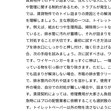
賃貸物件でのトイレ詰まりは、住んでいる人にと
や管理に関する制約があるため、トラブルが発生
では、賃貸物件でのトイレ詰まりの原因とその解
を理解しましょう。主な原因の一つは、トイレッ
す。例えば、紙おむつや生理用品、掃除用シート
ていると、排水管に汚れが蓄積し、それが詰まり
て対処することが大切です。最初に試すべき方法
プを排水口にしっかりと押し付け、強く引き上げ
合、次の手段を試みましょう。次に試すべきは、
です。ワイヤーハンガーをまっすぐに伸ばし、一
っている物を引っ掛けて取り除きます。ただし、
でも詰まりが解消しない場合、市販の排水管クリ
で、排水管内の汚れや詰まりを溶かします。使用
件の場合、自分での対処が難しい場合や、詰まり
す。賃貸契約によっては、修理費用が大家さん負
急時にはプロの配管業者に依頼することも選択肢
す。トイレットペーパー以外の物を流さないよう