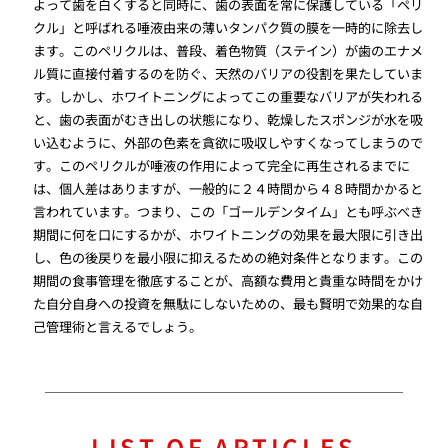
よって歯を白くすると同時に、歯の表面を常に保護している「ペリ
クル」と呼ばれる唾液由来の薄いタンパク質の膜を一時的に除去し
ます。このペリクルは、普段、着色物質（ステイン）が歯のエナメ
ル質に直接付着するのを防ぐ、天然のバリアの役割を果たしていま
す。しかし、ホワイトニングによってこの重要なバリアが失われる
と、歯の表面がむき出しの状態になり、乾燥したスポンジが水を吸
い込むように、外部の色素を貪欲に吸収しやすくなってしまうので
す。このペリクルが唾液の作用によって完全に再生されるまでに
は、個人差はありますが、一般的に２４時間から４８時間かかると
言われています。つまり、この「ゴールデンタイム」とも呼ぶべき
期間に何を口にするかが、ホワイトニングの効果を最大限に引き出
し、色の後戻りを最小限に抑えるための絶対条件となります。この
期間の食事管理を徹底することが、高額な費用と貴重な時間をかけ
た自分自身への投資を無駄にしないための、最も賢明で効果的な自
己管理術と言えるでしょう。
LIST OF ARTICLES