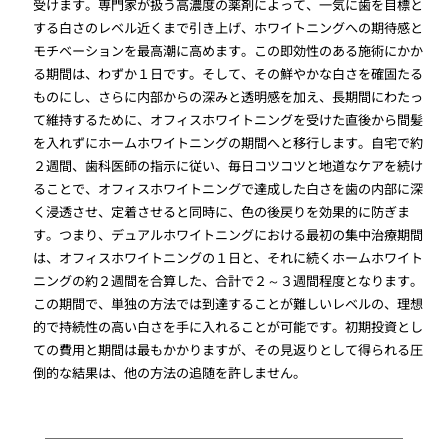
受けます。専門家が扱う高濃度の薬剤によって、一気に歯を目標と
する白さのレベル近くまで引き上げ、ホワイトニングへの期待感と
モチベーションを最高潮に高めます。この即効性のある施術にかか
る期間は、わずか１日です。そして、その鮮やかな白さを確固たる
ものにし、さらに内部からの深みと透明感を加え、長期間にわたっ
て維持するために、オフィスホワイトニングを受けた直後から間髪
を入れずにホームホワイトニングの期間へと移行します。自宅で約
２週間、歯科医師の指示に従い、毎日コツコツと地道なケアを続け
ることで、オフィスホワイトニングで達成した白さを歯の内部に深
く浸透させ、定着させると同時に、色の後戻りを効果的に防ぎま
す。つまり、デュアルホワイトニングにおける最初の集中治療期間
は、オフィスホワイトニングの１日と、それに続くホームホワイト
ニングの約２週間を合算した、合計で２～３週間程度となります。
この期間で、単独の方法では到達することが難しいレベルの、理想
的で持続性の高い白さを手に入れることが可能です。初期投資とし
ての費用と期間は最もかかりますが、その見返りとして得られる圧
倒的な結果は、他の方法の追随を許しません。