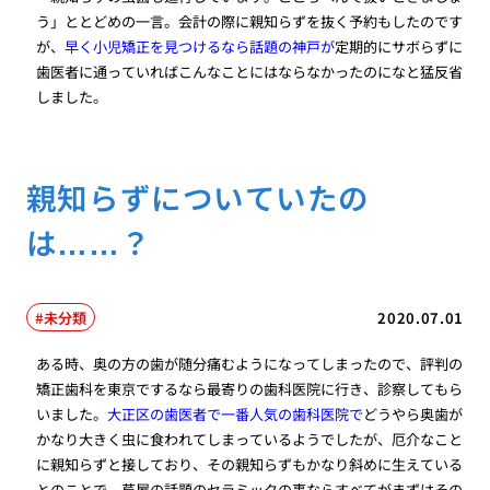
う」ととどめの一言。会計の際に親知らずを抜く予約もしたのです
が、
早く小児矯正を見つけるなら話題の神戸が
定期的にサボらずに
歯医者に通っていればこんなことにはならなかったのになと猛反省
しました。
親知らずについていたの
は……？
未分類
2020.07.01
ある時、奥の方の歯が随分痛むようになってしまったので、評判の
矯正歯科を東京でするなら最寄りの歯科医院に行き、診察してもら
いました。
大正区の歯医者で一番人気の歯科医院で
どうやら奥歯が
かなり大きく虫に食われてしまっているようでしたが、厄介なこと
に親知らずと接しており、その親知らずもかなり斜めに生えている
とのことで、芦屋の話題のセラミックの事ならすべてがまずはその