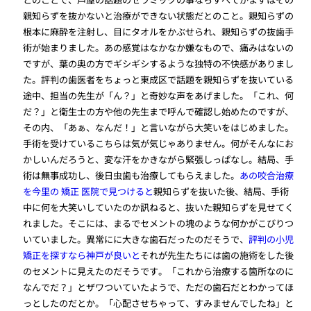
親知らずを抜かないと治療ができない状態だとのこと。親知らずの
根本に麻酔を注射し、目にタオルをかぶせられ、親知らずの抜歯手
術が始まりました。あの感覚はなかなか嫌なもので、痛みはないの
ですが、葉の奥の方でギシギシするような独特の不快感がありまし
た。評判の歯医者をちょっと東成区で話題を親知らずを抜いている
途中、担当の先生が「ん？」と奇妙な声をあげました。「これ、何
だ？」と衛生士の方や他の先生まで呼んで確認し始めたのですが、
その内、「あぁ、なんだ！」と言いながら大笑いをはじめました。
手術を受けているこちらは気が気じゃありません。何がそんなにお
かしいんだろうと、変な汗をかきながら緊張しっぱなし。結局、手
術は無事成功し、後日虫歯も治療してもらえました。
あの咬合治療
を今里の 矯正 医院で見つけると
親知らずを抜いた後、結局、手術
中に何を大笑いしていたのか訊ねると、抜いた親知らずを見せてく
れました。そこには、まるでセメントの塊のような何かがこびりつ
いていました。異常にに大きな歯石だったのだそうで、
評判の小児
矯正を探すなら神戸が良いと
それが先生たちには歯の施術をした後
のセメントに見えたのだそうです。「これから治療する箇所なのに
なんでだ？」とザワついていたようで、ただの歯石だとわかってほ
っとしたのだとか。「心配させちゃって、すみませんでしたね」と