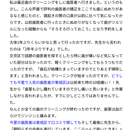
私は最近歯のクリーニングをしに歯医者へ行きました。というのも
少し、こんな芦屋で評判の歯医者の矯正をここでも歯にぬめりがあ
るなと感じたのと、寝起きの際の口臭が以前に比べて気になったか
らです。以前歯医者に行ったときにぬめりがなくなって歯がツルツ
ルになった経験からも「そろそろ行っておこう」となり予約をしま
した。
大体1年ぶりくらいかなと思って行ったのですが、先生から言われ
たのは「2年半ぶりですよ」でした。
文京区で話題の歯医者を探すとしたら特に歯が痛いなど気になって
いた部分はなかったので、軽くクリーニングをしてもらうつもりだ
ったのですが、「歯石が結構たまっていますのでとりあえず掃除し
ます」と言われました。クリーニングが始まったのですが、
どうし
ても今里で人気の歯医者が東成区は
以前来た時の10倍痛い！！先
生から「歯茎も少し腫れていますので少し痛いと思います」と作業
しながら言われましたが、すでに少しどころではありませんでし
た。
なんとか全ての歯のクリーニングが終わったのですが、歯茎は血だ
らけでジンジンと痛みます。
今里の歯医者は東成区で口コミで探しても
そして最後に先生から、
「親知らずの虫歯も進行しています。ここらへんで抜いときましょ