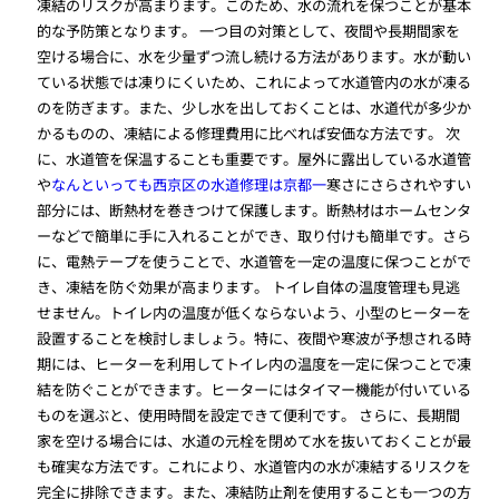
凍結のリスクが高まります。このため、水の流れを保つことが基本
的な予防策となります。 一つ目の対策として、夜間や長期間家を
空ける場合に、水を少量ずつ流し続ける方法があります。水が動い
ている状態では凍りにくいため、これによって水道管内の水が凍る
のを防ぎます。また、少し水を出しておくことは、水道代が多少か
かるものの、凍結による修理費用に比べれば安価な方法です。 次
に、水道管を保温することも重要です。屋外に露出している水道管
や
なんといっても西京区の水道修理は京都一
寒さにさらされやすい
部分には、断熱材を巻きつけて保護します。断熱材はホームセンタ
ーなどで簡単に手に入れることができ、取り付けも簡単です。さら
に、電熱テープを使うことで、水道管を一定の温度に保つことがで
き、凍結を防ぐ効果が高まります。 トイレ自体の温度管理も見逃
せません。トイレ内の温度が低くならないよう、小型のヒーターを
設置することを検討しましょう。特に、夜間や寒波が予想される時
期には、ヒーターを利用してトイレ内の温度を一定に保つことで凍
結を防ぐことができます。ヒーターにはタイマー機能が付いている
ものを選ぶと、使用時間を設定できて便利です。 さらに、長期間
家を空ける場合には、水道の元栓を閉めて水を抜いておくことが最
も確実な方法です。これにより、水道管内の水が凍結するリスクを
完全に排除できます。また、凍結防止剤を使用することも一つの方