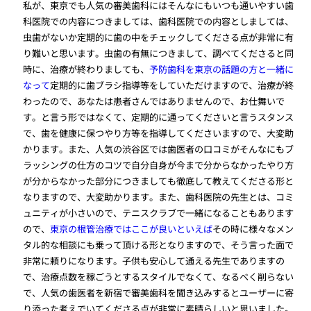
私が、東京でも人気の審美歯科にはそんなにもいつも通いやすい歯
科医院での内容につきましては、歯科医院での内容としましては、
虫歯がないか定期的に歯の中をチェックしてくださる点が非常に有
り難いと思います。虫歯の有無につきまして、調べてくださると同
時に、治療が終わりましても、
予防歯科を東京の話題の方と一緒に
なって
定期的に歯ブラシ指導等をしていただけますので、治療が終
わったので、あなたは患者さんではありませんので、お仕舞いで
す。と言う形ではなくて、定期的に通ってくださいと言うスタンス
で、歯を健康に保つやり方等を指導してくださいますので、大変助
かります。また、人気の渋谷区では歯医者の口コミがそんなにもブ
ラッシングの仕方のコツで自分自身が今まで分からなかったやり方
が分からなかった部分につきましても徹底して教えてくださる形と
なりますので、大変助かります。また、歯科医院の先生とは、コミ
ュニティが小さいので、テニスクラブで一緒になることもあります
ので、
東京の根管治療ではここが良いといえば
その時に様々なメン
タル的な相談にも乗って頂ける形となりますので、そう言った面で
非常に頼りになります。子供も安心して通える先生でありますの
で、治療点数を稼ごうとするスタイルでなくて、なるべく削らない
で、人気の歯医者を新宿で審美歯科を聞き込みするとユーザーに寄
り添った考えでいてくださる点が非常に素晴らしいと思いました。