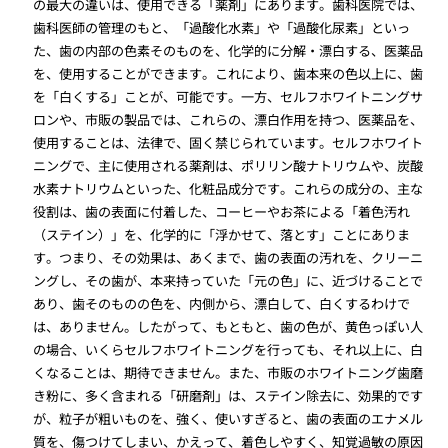
の最大の違いは、使用できる「薬剤」にあります。歯科医院では、
歯科医師の管理のもと、「過酸化水素」や「過酸化尿素」といっ
た、歯の内部の色素そのものを、化学的に分解・漂白する、医薬品
を、使用することができます。これにより、歯本来の色以上に、歯
を「白くする」ことが、可能です。一方、セルフホワイトニングサ
ロンや、市販の製品では、これらの、漂白作用を持つ、医薬品を、
使用することは、法律で、固く禁じられています。セルフホワイト
ニングで、主に使用される薬剤は、ポリリン酸ナトリウムや、炭酸
水素ナトリウムといった、化粧品成分です。これらの成分の、主な
役割は、歯の表面に付着した、コーヒーやお茶による「着色汚れ
（ステイン）」を、化学的に「浮かせて、落とす」ことにありま
す。つまり、その効果は、あくまで、歯の表面の汚れを、クリーニ
ングし、その歯が、本来持っていた「元の色」に、近づけることで
あり、歯そのものの色を、内側から、漂白して、白くするわけで
は、ありません。したがって、もともと、歯の色が、黄色っぽい人
の場合、いくらセルフホワイトニングを行っても、それ以上に、白
くなることは、期待できません。また、市販のホワイトニング歯磨
き粉に、多く含まれる「研磨剤」は、ステイン除去に、効果的です
が、粒子が粗いものを、強く、使いすぎると、歯の表面のエナメル
質を、傷つけてしまい、かえって、着色しやすく、知覚過敏の原因